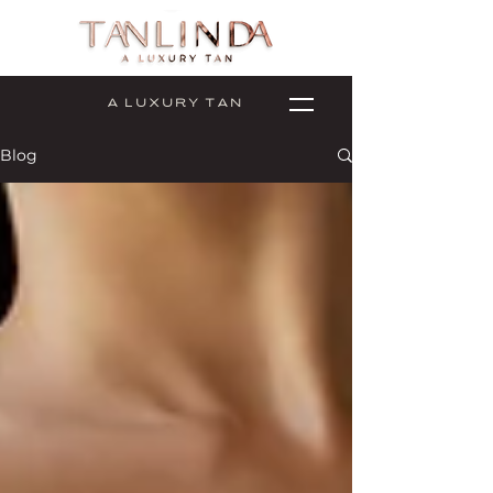
A L U X U R Y T A N
Blog