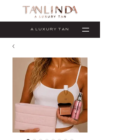
A L U X U R Y T A N